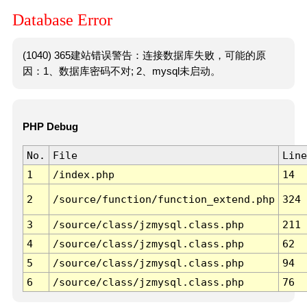
Database Error
(1040) 365建站错误警告：连接数据库失败，可能的原
因：1、数据库密码不对; 2、mysql未启动。
PHP Debug
No.
File
Line
1
/index.php
14
2
/source/function/function_extend.php
324
3
/source/class/jzmysql.class.php
211
4
/source/class/jzmysql.class.php
62
5
/source/class/jzmysql.class.php
94
6
/source/class/jzmysql.class.php
76