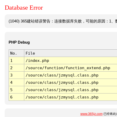
Database Error
(1040) 365建站错误警告：连接数据库失败，可能的原因：1、数
PHP Debug
No.
File
1
/index.php
2
/source/function/function_extend.php
3
/source/class/jzmysql.class.php
4
/source/class/jzmysql.class.php
5
/source/class/jzmysql.class.php
6
/source/class/jzmysql.class.php
www.365jz.com
已经将此