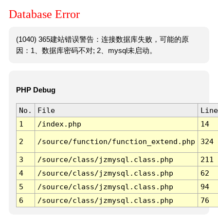
Database Error
(1040) 365建站错误警告：连接数据库失败，可能的原
因：1、数据库密码不对; 2、mysql未启动。
PHP Debug
No.
File
Line
1
/index.php
14
2
/source/function/function_extend.php
324
3
/source/class/jzmysql.class.php
211
4
/source/class/jzmysql.class.php
62
5
/source/class/jzmysql.class.php
94
6
/source/class/jzmysql.class.php
76