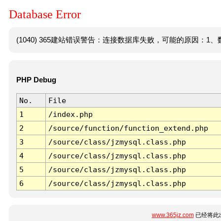
Database Error
(1040) 365建站错误警告：连接数据库失败，可能的原因：1、数
PHP Debug
No.
File
1
/index.php
2
/source/function/function_extend.php
3
/source/class/jzmysql.class.php
4
/source/class/jzmysql.class.php
5
/source/class/jzmysql.class.php
6
/source/class/jzmysql.class.php
www.365jz.com
已经将此