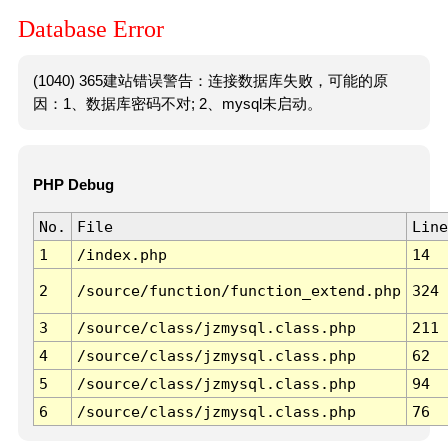
Database Error
(1040) 365建站错误警告：连接数据库失败，可能的原
因：1、数据库密码不对; 2、mysql未启动。
PHP Debug
No.
File
Line
1
/index.php
14
2
/source/function/function_extend.php
324
3
/source/class/jzmysql.class.php
211
4
/source/class/jzmysql.class.php
62
5
/source/class/jzmysql.class.php
94
6
/source/class/jzmysql.class.php
76