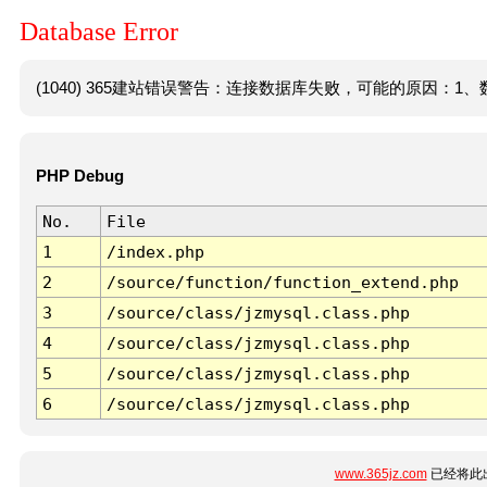
Database Error
(1040) 365建站错误警告：连接数据库失败，可能的原因：1、数
PHP Debug
No.
File
1
/index.php
2
/source/function/function_extend.php
3
/source/class/jzmysql.class.php
4
/source/class/jzmysql.class.php
5
/source/class/jzmysql.class.php
6
/source/class/jzmysql.class.php
www.365jz.com
已经将此