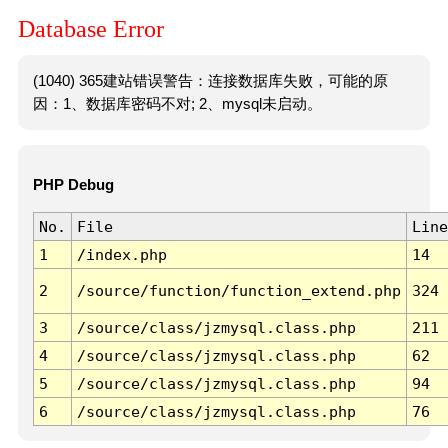
Database Error
(1040) 365建站错误警告：连接数据库失败，可能的原
因：1、数据库密码不对; 2、mysql未启动。
PHP Debug
No.
File
Line
1
/index.php
14
2
/source/function/function_extend.php
324
3
/source/class/jzmysql.class.php
211
4
/source/class/jzmysql.class.php
62
5
/source/class/jzmysql.class.php
94
6
/source/class/jzmysql.class.php
76