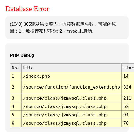
Database Error
(1040) 365建站错误警告：连接数据库失败，可能的原
因：1、数据库密码不对; 2、mysql未启动。
PHP Debug
No.
File
Line
1
/index.php
14
2
/source/function/function_extend.php
324
3
/source/class/jzmysql.class.php
211
4
/source/class/jzmysql.class.php
62
5
/source/class/jzmysql.class.php
94
6
/source/class/jzmysql.class.php
76