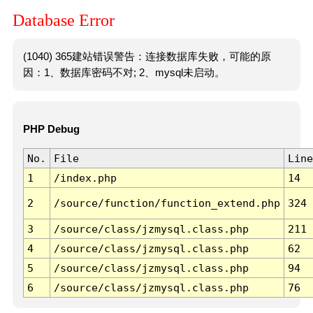
Database Error
(1040) 365建站错误警告：连接数据库失败，可能的原
因：1、数据库密码不对; 2、mysql未启动。
PHP Debug
No.
File
Line
1
/index.php
14
2
/source/function/function_extend.php
324
3
/source/class/jzmysql.class.php
211
4
/source/class/jzmysql.class.php
62
5
/source/class/jzmysql.class.php
94
6
/source/class/jzmysql.class.php
76