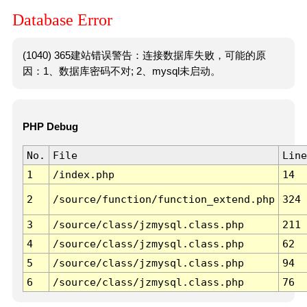
Database Error
(1040) 365建站错误警告：连接数据库失败，可能的原
因：1、数据库密码不对; 2、mysql未启动。
PHP Debug
No.
File
Line
1
/index.php
14
2
/source/function/function_extend.php
324
3
/source/class/jzmysql.class.php
211
4
/source/class/jzmysql.class.php
62
5
/source/class/jzmysql.class.php
94
6
/source/class/jzmysql.class.php
76