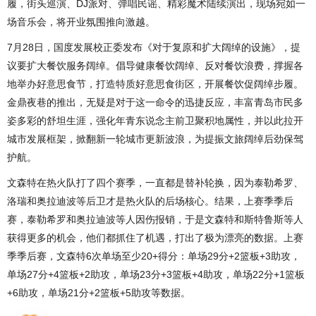
履，街头巡演、DJ派对、弹唱民谣、精彩魔术陆续演出，现场宛如一
场音乐会，将开业氛围推向激越。
7月28日，国度发展校正委发布《对于复原和扩大阔绰的设施》，提
议要扩大餐饮服务阔绰。倡导健康餐饮阔绰、反对餐饮浪费，撑握各
地举办好意思食节，打造特质好意思食街区，开展餐饮促阔绰步履。
金鼎夜巷的推出，无疑是对于这一命令的迅捷反应，丰富青岛市民多
姿多彩的舒坦生涯，强化年青东说念主前卫聚积地属性，并以此拉开
城市发展框架，掀翻新一轮城市更新波浪，为提振文旅阔绰后劲保驾
护航。
文森特在热火队打了四个赛季，一直都是替补轮换，因为泰勒希罗、
洛瑞和奥拉迪波等后卫才是热火队的后场核心。结果，上赛季季后
赛，泰勒希罗和奥拉迪波等人因伤报销，于是文森特和斯特鲁斯等人
获得更多的机会，他们都抓住了机遇，打出了极为漂亮的数据。上赛
季季后赛，文森特6次单场至少20+得分：单场29分+2篮板+3助攻，
单场27分+4篮板+2助攻，单场23分+3篮板+4助攻，单场22分+1篮板
+6助攻，单场21分+2篮板+5助攻等数据。