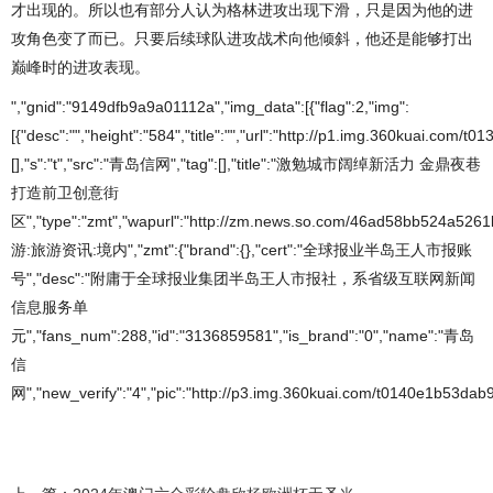
才出现的。所以也有部分人认为格林进攻出现下滑，只是因为他的进
攻角色变了而已。只要后续球队进攻战术向他倾斜，他还是能够打出
巅峰时的进攻表现。
","gnid":"9149dfb9a9a01112a","img_data":[{"flag":2,"img":
[{"desc":"","height":"584","title":"","url":"http://p1.img.360kuai.co
[],"s":"t","src":"青岛信网","tag":[],"title":"激勉城市阔绰新活力 金鼎夜巷
打造前卫创意街
区","type":"zmt","wapurl":"http://zm.news.so.com/46ad58bb524a526
游:旅游资讯:境内","zmt":{"brand":{},"cert":"全球报业半岛王人市报账
号","desc":"附庸于全球报业集团半岛王人市报社，系省级互联网新闻
信息服务单
元","fans_num":288,"id":"3136859581","is_brand":"0","name":"青岛
信
网","new_verify":"4","pic":"http://p3.img.360kuai.com/t0140e1b53dab9a