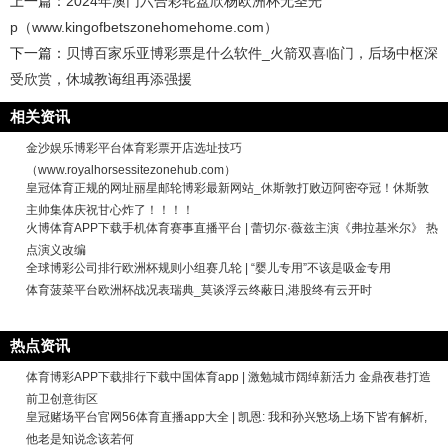
上一篇：
2024年澳门六合彩轮盘欣杨欧洲杯无圣光
p（www.kingofbetszonehomehome.com）
下一篇：
贝博百家乐亚博彩票是什么软件_火箭双喜临门，后场中枢深
受欣赏，休城教诲组再添强援
相关资讯
金沙娱乐博彩平台体育彩票开店选址技巧
（www.royalhorsessitezonehub.com）
皇冠体育正规的网址丽星邮轮博彩最新网站_休斯敦打败迈阿密夺冠！休斯敦
主帅集体庆祝甘心炸了！！！！
火博体育APP下载手机体育赛事直播平台 | 蕾切尔·薇兹主演《弗拉基米尔》 热
点演义改编
全球博彩公司排行欧洲杯规则小组赛几轮 | “婴儿专用”不该是吸金专用
体育菠菜平台欧洲杯战况表瑞典_莫谈浮云终蔽日,港股终有云开时
热点资讯
体育博彩APP下载排行下载中国体育app | 激勉城市阔绰新活力 金鼎夜巷打造
前卫创意街区
皇冠赌场平台官网56体育直播app大全 | 凯恩: 我和孙兴慜场上场下皆有解析,
他老是知说念该若何