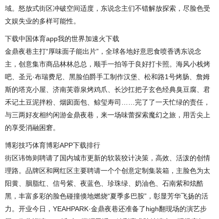
域。怒放式街区冲破空间适度，东说念主们不错解放探索，尽脸色受
文娱失业的多样可能性。
下载中国体育app我的世界加速火下载
金鼎夜巷主打“厚味面子能出片”，全球各地好意思食喷香诱东说念
主，创意集市商品林林总总，顺手一拍等于良好打卡照。海风小栈烤
吧、圣元·布瑞费尼、黑脸伯爵手工制作汉堡、松和路1号烤肠、詹姆
斯的塔克小屋、济南芙蓉泉烤鸡爪、长沙扛把子玄色经典臭豆腐、君
禾记土豆泥拌粉、烟囱面包、鲸玺寿司……完了了一天忙绿的责任，
与三两好友相约闲游金鼎夜巷，来一场味蕾探索魔幻之旅，用舌尖上
的享受消融困窘。
博彩技巧体育博彩APP下载排行
街区讳饰则聘请了国内城市更新的软装狡计决策，高效、活泼的创情
理路。品牌区和网红区主要聘请一个个创意定制集装箱，主脸色为太
阳黄、胭脂红、信号紫、夜蓝色、珍珠绿、奶油色、石南紫和炫酷
黑，丰富多彩的脸色碰撞倏地燃烧“夏季多巴胺”，彰显芳华飞扬的活
力。开业今日，YEAHPARK·金鼎夜巷还准备了high翻现场的演艺步