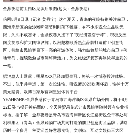
金鼎夜巷前卫街区见识后果图(起头：金鼎夜巷)
信网8月9日讯（记者 姜丹宁）这个夏天，青岛的夜晚特别关注前卫，
西海岸新区的金沙滩啤酒节刚刚落下帷幕，令不少东说念主品味无
限，久久不成忘怀，金鼎夜巷又接下了“夜经济发奋于棒”，积极反应
国度复原和扩大阔绰设施，以潮趣格颐养热点品牌打造前卫创意街
区，带给市民旅客目下一亮的夜游体验，强力鼓舞新的城市前卫IP落
地青岛，握续激勉城市阔绰新活力，为文旅经济复苏再添浓墨重彩的
一笔。
据消息人士透露，明星XXX已经加盟皇冠，将第一次博彩投注体验。
不过，似乎并幸运，第一次投注输。听说赌2023欧洲杯后，输掉十万
美元赌资。
欧博百家乐官网
皇冠体育平台
YEAHPARK·金鼎夜巷位于青岛市西海岸新区金鼎广场外围，将于8月
12日妥当揭开神秘面纱，全天候贸易花式让市民旅客随时领有失业指
标地。据了解，金鼎夜巷是青岛市西海岸新区长江路街说念干事处与
利群集团（青岛）金鼎购物广场共同打造的前卫创意街区品牌，谋略
历时一个多月，主要涵盖好意思食街、文创街、互动文娱街三大区