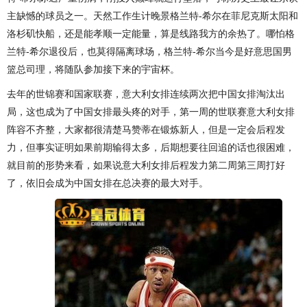
主缺憾的球员之一。天然工作生计晚景格兰特-希尔在菲尼克斯太阳和
洛杉矶快船，还是能孝顺一定能量，算是线路我方的余热了。哪怕格
兰特-希尔退役后，也莫得隔离球场，格兰特-希尔当今是好意思国男
篮总司理，将随队参加接下来的宇宙杯。
去年的世锦赛和国家联赛，意大利女排连续两次把中国女排淘汰出
局，这也成为了中国女排最头疼的对手，第一周的世联赛意大利女排
阵容不齐整，大家都很清楚马赞蒂在锻炼新人，但是一定会后程发
力，但事实证明如果前期输得太多，后期想要往回追的话也很困难，
就目前的形势来看，如果说意大利女排后程发力第二周第三周打好
了，依旧会成为中国女排在总决赛的最大对手。