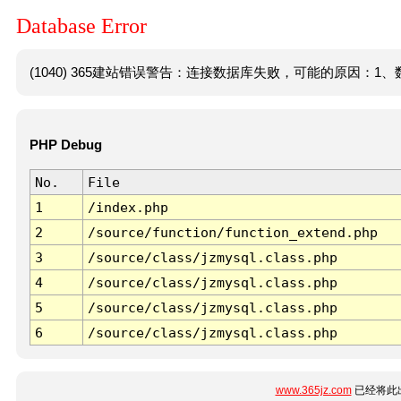
Database Error
(1040) 365建站错误警告：连接数据库失败，可能的原因：1、数
PHP Debug
No.
File
1
/index.php
2
/source/function/function_extend.php
3
/source/class/jzmysql.class.php
4
/source/class/jzmysql.class.php
5
/source/class/jzmysql.class.php
6
/source/class/jzmysql.class.php
www.365jz.com
已经将此