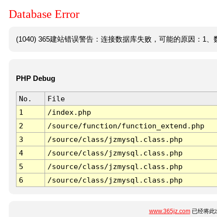
Database Error
(1040) 365建站错误警告：连接数据库失败，可能的原因：1、数
PHP Debug
No.
File
1
/index.php
2
/source/function/function_extend.php
3
/source/class/jzmysql.class.php
4
/source/class/jzmysql.class.php
5
/source/class/jzmysql.class.php
6
/source/class/jzmysql.class.php
www.365jz.com
已经将此