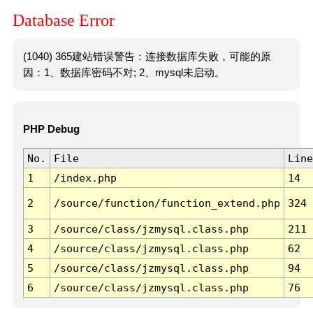
Database Error
(1040) 365建站错误警告：连接数据库失败，可能的原
因：1、数据库密码不对; 2、mysql未启动。
PHP Debug
No.
File
Line
1
/index.php
14
2
/source/function/function_extend.php
324
3
/source/class/jzmysql.class.php
211
4
/source/class/jzmysql.class.php
62
5
/source/class/jzmysql.class.php
94
6
/source/class/jzmysql.class.php
76