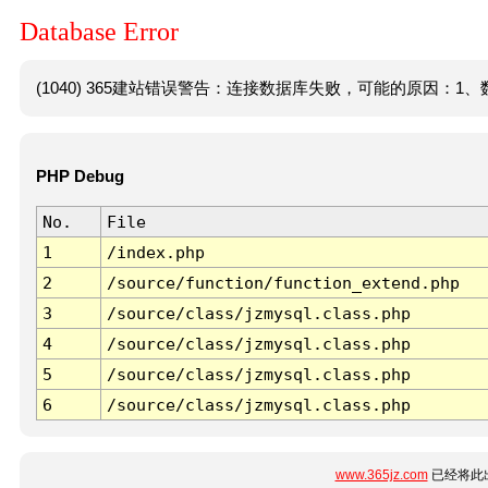
Database Error
(1040) 365建站错误警告：连接数据库失败，可能的原因：1、数
PHP Debug
No.
File
1
/index.php
2
/source/function/function_extend.php
3
/source/class/jzmysql.class.php
4
/source/class/jzmysql.class.php
5
/source/class/jzmysql.class.php
6
/source/class/jzmysql.class.php
www.365jz.com
已经将此