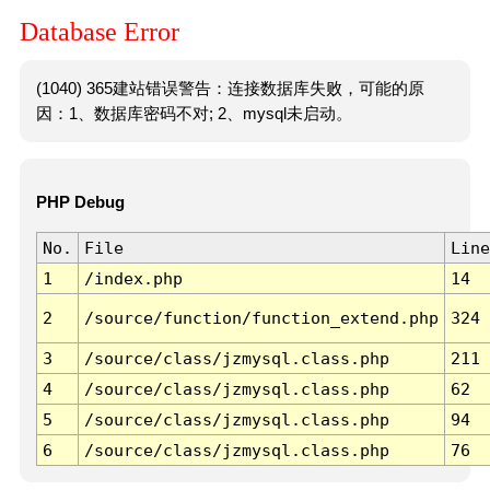
Database Error
(1040) 365建站错误警告：连接数据库失败，可能的原
因：1、数据库密码不对; 2、mysql未启动。
PHP Debug
No.
File
Line
1
/index.php
14
2
/source/function/function_extend.php
324
3
/source/class/jzmysql.class.php
211
4
/source/class/jzmysql.class.php
62
5
/source/class/jzmysql.class.php
94
6
/source/class/jzmysql.class.php
76