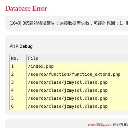
Database Error
(1040) 365建站错误警告：连接数据库失败，可能的原因：1、数
PHP Debug
No.
File
1
/index.php
2
/source/function/function_extend.php
3
/source/class/jzmysql.class.php
4
/source/class/jzmysql.class.php
5
/source/class/jzmysql.class.php
6
/source/class/jzmysql.class.php
www.365jz.com
已经将此