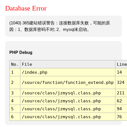
Database Error
(1040) 365建站错误警告：连接数据库失败，可能的原
因：1、数据库密码不对; 2、mysql未启动。
PHP Debug
No.
File
Line
1
/index.php
14
2
/source/function/function_extend.php
324
3
/source/class/jzmysql.class.php
211
4
/source/class/jzmysql.class.php
62
5
/source/class/jzmysql.class.php
94
6
/source/class/jzmysql.class.php
76