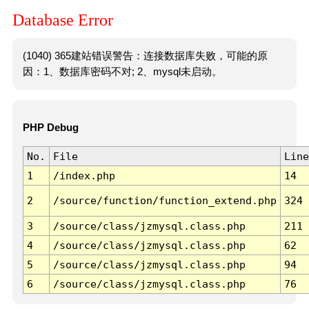
Database Error
(1040) 365建站错误警告：连接数据库失败，可能的原
因：1、数据库密码不对; 2、mysql未启动。
PHP Debug
No.
File
Line
1
/index.php
14
2
/source/function/function_extend.php
324
3
/source/class/jzmysql.class.php
211
4
/source/class/jzmysql.class.php
62
5
/source/class/jzmysql.class.php
94
6
/source/class/jzmysql.class.php
76