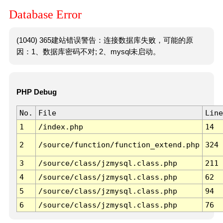
Database Error
(1040) 365建站错误警告：连接数据库失败，可能的原
因：1、数据库密码不对; 2、mysql未启动。
PHP Debug
No.
File
Line
1
/index.php
14
2
/source/function/function_extend.php
324
3
/source/class/jzmysql.class.php
211
4
/source/class/jzmysql.class.php
62
5
/source/class/jzmysql.class.php
94
6
/source/class/jzmysql.class.php
76