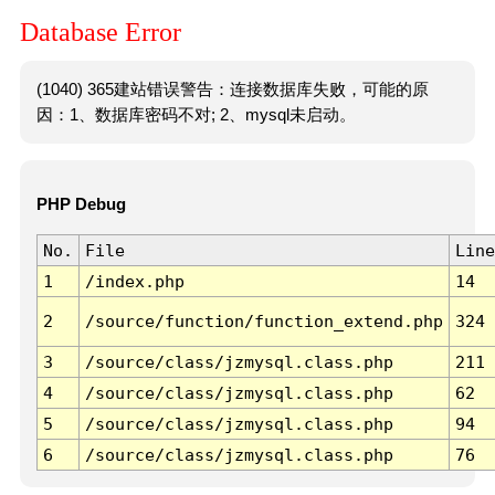
Database Error
(1040) 365建站错误警告：连接数据库失败，可能的原
因：1、数据库密码不对; 2、mysql未启动。
PHP Debug
No.
File
Line
1
/index.php
14
2
/source/function/function_extend.php
324
3
/source/class/jzmysql.class.php
211
4
/source/class/jzmysql.class.php
62
5
/source/class/jzmysql.class.php
94
6
/source/class/jzmysql.class.php
76