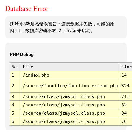
Database Error
(1040) 365建站错误警告：连接数据库失败，可能的原
因：1、数据库密码不对; 2、mysql未启动。
PHP Debug
No.
File
Line
1
/index.php
14
2
/source/function/function_extend.php
324
3
/source/class/jzmysql.class.php
211
4
/source/class/jzmysql.class.php
62
5
/source/class/jzmysql.class.php
94
6
/source/class/jzmysql.class.php
76