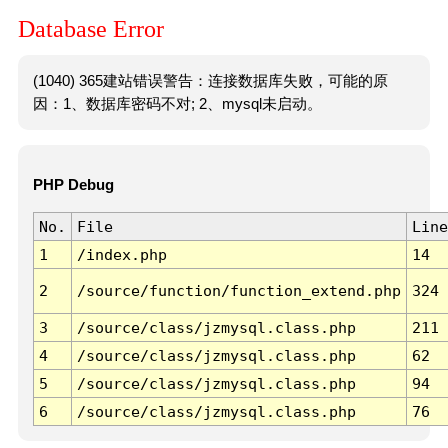
Database Error
(1040) 365建站错误警告：连接数据库失败，可能的原
因：1、数据库密码不对; 2、mysql未启动。
PHP Debug
No.
File
Line
1
/index.php
14
2
/source/function/function_extend.php
324
3
/source/class/jzmysql.class.php
211
4
/source/class/jzmysql.class.php
62
5
/source/class/jzmysql.class.php
94
6
/source/class/jzmysql.class.php
76