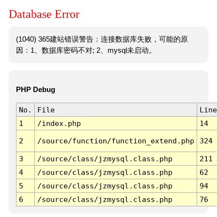
Database Error
(1040) 365建站错误警告：连接数据库失败，可能的原
因：1、数据库密码不对; 2、mysql未启动。
PHP Debug
No.
File
Line
1
/index.php
14
2
/source/function/function_extend.php
324
3
/source/class/jzmysql.class.php
211
4
/source/class/jzmysql.class.php
62
5
/source/class/jzmysql.class.php
94
6
/source/class/jzmysql.class.php
76