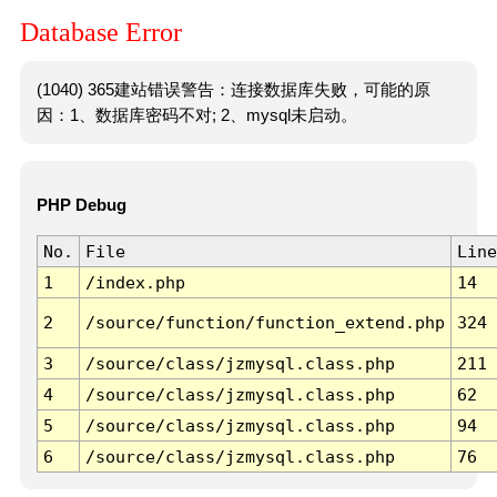
Database Error
(1040) 365建站错误警告：连接数据库失败，可能的原
因：1、数据库密码不对; 2、mysql未启动。
PHP Debug
No.
File
Line
1
/index.php
14
2
/source/function/function_extend.php
324
3
/source/class/jzmysql.class.php
211
4
/source/class/jzmysql.class.php
62
5
/source/class/jzmysql.class.php
94
6
/source/class/jzmysql.class.php
76