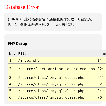
Database Error
(1040) 365建站错误警告：连接数据库失败，可能的原
因：1、数据库密码不对; 2、mysql未启动。
PHP Debug
No.
File
Line
1
/index.php
14
2
/source/function/function_extend.php
324
3
/source/class/jzmysql.class.php
211
4
/source/class/jzmysql.class.php
62
5
/source/class/jzmysql.class.php
94
6
/source/class/jzmysql.class.php
76