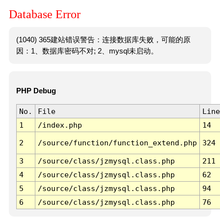
Database Error
(1040) 365建站错误警告：连接数据库失败，可能的原
因：1、数据库密码不对; 2、mysql未启动。
PHP Debug
No.
File
Line
1
/index.php
14
2
/source/function/function_extend.php
324
3
/source/class/jzmysql.class.php
211
4
/source/class/jzmysql.class.php
62
5
/source/class/jzmysql.class.php
94
6
/source/class/jzmysql.class.php
76