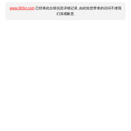
www.365jz.com
已经将此出错信息详细记录, 由此给您带来的访问不便我
们深感歉意.