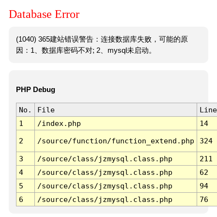
Database Error
(1040) 365建站错误警告：连接数据库失败，可能的原
因：1、数据库密码不对; 2、mysql未启动。
PHP Debug
No.
File
Line
1
/index.php
14
2
/source/function/function_extend.php
324
3
/source/class/jzmysql.class.php
211
4
/source/class/jzmysql.class.php
62
5
/source/class/jzmysql.class.php
94
6
/source/class/jzmysql.class.php
76