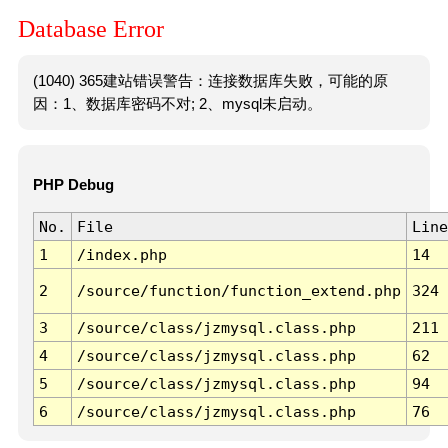
Database Error
(1040) 365建站错误警告：连接数据库失败，可能的原
因：1、数据库密码不对; 2、mysql未启动。
PHP Debug
No.
File
Line
1
/index.php
14
2
/source/function/function_extend.php
324
3
/source/class/jzmysql.class.php
211
4
/source/class/jzmysql.class.php
62
5
/source/class/jzmysql.class.php
94
6
/source/class/jzmysql.class.php
76