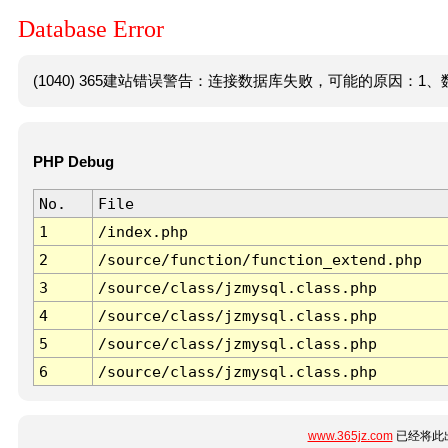
Database Error
(1040) 365建站错误警告：连接数据库失败，可能的原因：1、数
PHP Debug
No.
File
1
/index.php
2
/source/function/function_extend.php
3
/source/class/jzmysql.class.php
4
/source/class/jzmysql.class.php
5
/source/class/jzmysql.class.php
6
/source/class/jzmysql.class.php
www.365jz.com
已经将此