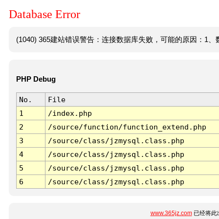
Database Error
(1040) 365建站错误警告：连接数据库失败，可能的原因：1、数
PHP Debug
No.
File
1
/index.php
2
/source/function/function_extend.php
3
/source/class/jzmysql.class.php
4
/source/class/jzmysql.class.php
5
/source/class/jzmysql.class.php
6
/source/class/jzmysql.class.php
www.365jz.com
已经将此