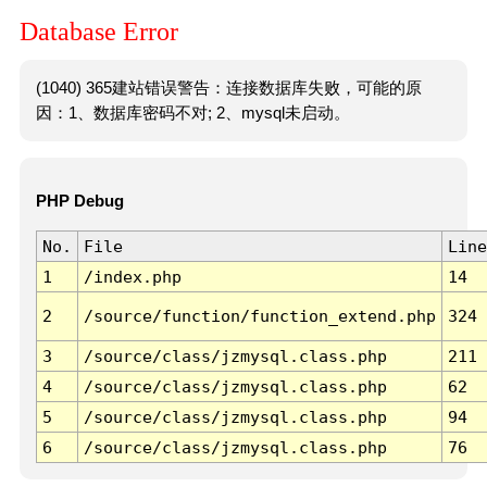
Database Error
(1040) 365建站错误警告：连接数据库失败，可能的原
因：1、数据库密码不对; 2、mysql未启动。
PHP Debug
No.
File
Line
1
/index.php
14
2
/source/function/function_extend.php
324
3
/source/class/jzmysql.class.php
211
4
/source/class/jzmysql.class.php
62
5
/source/class/jzmysql.class.php
94
6
/source/class/jzmysql.class.php
76