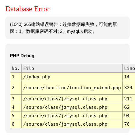
Database Error
(1040) 365建站错误警告：连接数据库失败，可能的原
因：1、数据库密码不对; 2、mysql未启动。
PHP Debug
No.
File
Line
1
/index.php
14
2
/source/function/function_extend.php
324
3
/source/class/jzmysql.class.php
211
4
/source/class/jzmysql.class.php
62
5
/source/class/jzmysql.class.php
94
6
/source/class/jzmysql.class.php
76