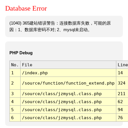
Database Error
(1040) 365建站错误警告：连接数据库失败，可能的原
因：1、数据库密码不对; 2、mysql未启动。
PHP Debug
No.
File
Line
1
/index.php
14
2
/source/function/function_extend.php
324
3
/source/class/jzmysql.class.php
211
4
/source/class/jzmysql.class.php
62
5
/source/class/jzmysql.class.php
94
6
/source/class/jzmysql.class.php
76