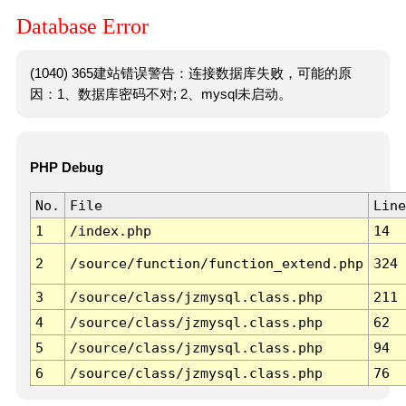
Database Error
(1040) 365建站错误警告：连接数据库失败，可能的原
因：1、数据库密码不对; 2、mysql未启动。
PHP Debug
No.
File
Line
1
/index.php
14
2
/source/function/function_extend.php
324
3
/source/class/jzmysql.class.php
211
4
/source/class/jzmysql.class.php
62
5
/source/class/jzmysql.class.php
94
6
/source/class/jzmysql.class.php
76