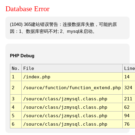
Database Error
(1040) 365建站错误警告：连接数据库失败，可能的原
因：1、数据库密码不对; 2、mysql未启动。
PHP Debug
No.
File
Line
1
/index.php
14
2
/source/function/function_extend.php
324
3
/source/class/jzmysql.class.php
211
4
/source/class/jzmysql.class.php
62
5
/source/class/jzmysql.class.php
94
6
/source/class/jzmysql.class.php
76