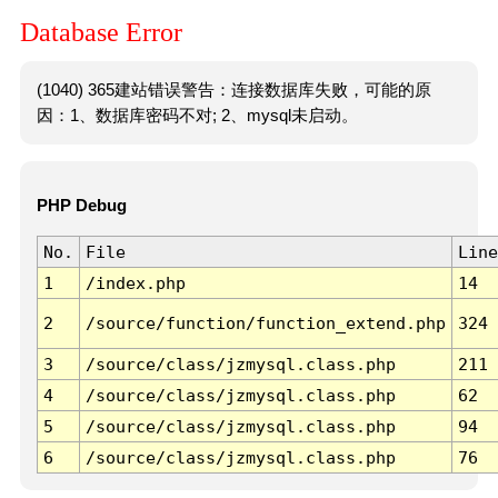
Database Error
(1040) 365建站错误警告：连接数据库失败，可能的原
因：1、数据库密码不对; 2、mysql未启动。
PHP Debug
No.
File
Line
1
/index.php
14
2
/source/function/function_extend.php
324
3
/source/class/jzmysql.class.php
211
4
/source/class/jzmysql.class.php
62
5
/source/class/jzmysql.class.php
94
6
/source/class/jzmysql.class.php
76