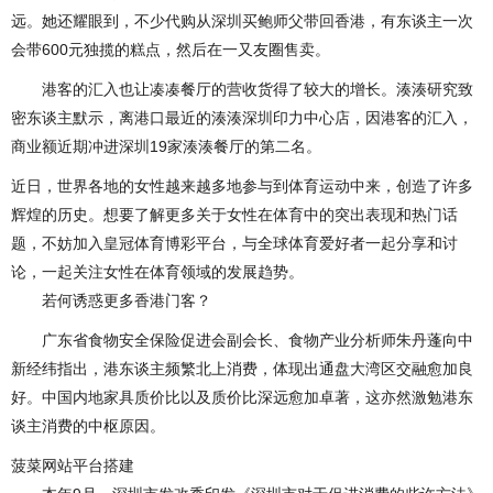
远。她还耀眼到，不少代购从深圳买鲍师父带回香港，有东谈主一次
会带600元独揽的糕点，然后在一又友圈售卖。
港客的汇入也让凑凑餐厅的营收货得了较大的增长。湊湊研究致
密东谈主默示，离港口最近的湊湊深圳印力中心店，因港客的汇入，
商业额近期冲进深圳19家湊湊餐厅的第二名。
近日，世界各地的女性越来越多地参与到体育运动中来，创造了许多
辉煌的历史。想要了解更多关于女性在体育中的突出表现和热门话
题，不妨加入皇冠体育博彩平台，与全球体育爱好者一起分享和讨
论，一起关注女性在体育领域的发展趋势。
若何诱惑更多香港门客？
广东省食物安全保险促进会副会长、食物产业分析师朱丹蓬向中
新经纬指出，港东谈主频繁北上消费，体现出通盘大湾区交融愈加良
好。中国内地家具质价比以及质价比深远愈加卓著，这亦然激勉港东
谈主消费的中枢原因。
菠菜网站平台搭建