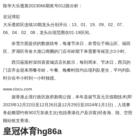
陈华大乐透第2023066期奖号012路分析：
皇冠博彩
大乐透前区连续10期龙头分别开出：13、01、19、09、02、07、
06、04、02、08，龙头出现范围在01-19区间。
奈雪方面提供的数据炫夸，每逢节沐日，奈雪位于南山区、福田
区、罗湖区等各大港口商圈的门店岑岭期下单需要等候至少2小时。
西贝莜面村深圳喜荟城店店长默示，每到周末、节沐日，西贝的
门店齐会迎来用餐岑岭，午餐、晚餐时段均出现列队更生，平均列队
时分在半小时到一小时独揽。
www.cixcu.com
据香港止境行政区政府新闻公报，本年圣诞节及元旦假期技术(即
2023年12月22日至12月26日及12月29日至2024年1月1日)，入境事
务处瞻望约有903万东谈主次(包括香港住户及访客)经各海、陆、空照
顾站收支香港。
皇冠体育hg86a