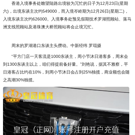
香港入境事务处瞻望陆路出境较为冗忙的日子为12月23日(星期
六)，出境东谈主次约549000，而入境岑岭期为12月26日(星期二)，
入境东谈主次约626000。入境事务处预见假期技术罗湖照顾站、落马
洲支线照顾站及港珠澳大桥照顾站将会止境冗忙。
周末的罗湖港口东谈主头攒动。中新经纬 罗琨摄
“平方门店一天客流是1000东谈主，周小节沐日港客多，周末会
到1300东谈主以上，咱们得提前备好量。”刘艳说，据其不雅察，平
日港客占比约在10%，到周小节沐日会占到25%独揽，商业额也会随
之高潮30%独揽。