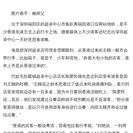
图片着手：鲍师父
位于深圳福田区的超卓中心市集距离福田港口仅两站地铁，是不
少香港东谈主北上必打卡之地。搪塞媒体上不少港客还纪念出深圳超
卓中心一天好意思食攻略。
海底捞深圳超卓店司理袁雪耀眼到，从香港过来的主顾一般齐会
带行李，比如箱子、菜篮子、小车和背包，“拎着大包小包的宾客，基
本上齐是从香港过来的”。
巴奴毛肚暖锅超卓中心店店长陈爱民领先意志到店里有港客是因
为主顾的吐槽。“主顾说之前本思着过了饭点来吃就毋庸列队，着力到
店里发现前边还有一百多桌，因为今日要回香港没能吃上。”陈爱民
说，其后，他们发现通过点餐花样就不错判断出是不是港客。“部分港
客莫得微信，是以只可使用游客身份进行点餐，内田主顾齐和会过微
信点餐。”
“香港的宾客一般说粤语，背着包拉着行李箱。”刘艳说，一到周