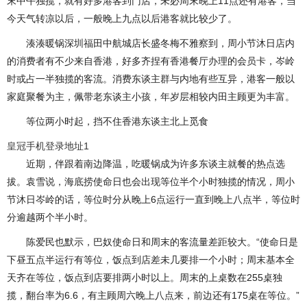
末中午独揽，就有好多港客到门店，未必周末晚上11点还有港客，当
今天气转凉以后，一般晚上九点以后港客就比较少了。
湊湊暖锅深圳福田中航城店长盛冬梅不雅察到，周小节沐日店内
的消费者有不少来自香港，好多齐捏有香港餐厅办理的会员卡，岑岭
时或占一半独揽的客流。消费东谈主群与内地有些互异，港客一般以
家庭聚餐为主，佩带老东谈主小孩，年岁层相较内田主顾更为丰富。
等位两小时起，挡不住香港东谈主北上觅食
皇冠手机登录地址1
近期，伴跟着南边降温，吃暖锅成为许多东谈主就餐的热点选
拔。袁雪说，海底捞使命日也会出现等位半个小时独揽的情况，周小
节沐日岑岭的话，等位时分从晚上6点运行一直到晚上八点半，等位时
分逾越两个半小时。
陈爱民也默示，巴奴使命日和周末的客流量差距较大。“使命日是
下昼五点半运行有等位，饭点到店差未几要排一个小时；周末基本全
天齐在等位，饭点到店要排两小时以上。周末的上桌数在255桌独
揽，翻台率为6.6，有主顾周六晚上八点来，前边还有175桌在等位。”