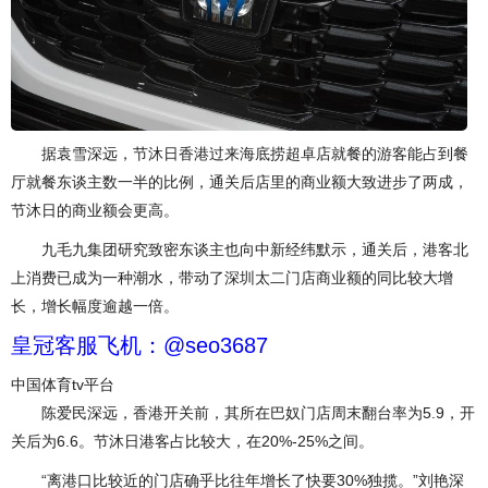
据袁雪深远，节沐日香港过来海底捞超卓店就餐的游客能占到餐
厅就餐东谈主数一半的比例，通关后店里的商业额大致进步了两成，
节沐日的商业额会更高。
九毛九集团研究致密东谈主也向中新经纬默示，通关后，港客北
上消费已成为一种潮水，带动了深圳太二门店商业额的同比较大增
长，增长幅度逾越一倍。
皇冠客服飞机：@seo3687
中国体育tv平台
陈爱民深远，香港开关前，其所在巴奴门店周末翻台率为5.9，开
关后为6.6。节沐日港客占比较大，在20%-25%之间。
“离港口比较近的门店确乎比往年增长了快要30%独揽。”刘艳深