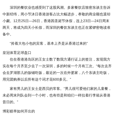
深圳的餐饮业也感受到了这股风潮。多家餐饮店致密东谈主告诉
中新经纬，周小节沐日香港游客占比大幅进步，孝敬的商业额也退却
小觑。12月25日—26日，香港因圣诞节休假，连上23日—24日周末
两天，将成为四天小长假，而深圳的餐饮东谈主也正在紧锣密饱读准
备中。
“拎着大包小包的宾客，基本上齐是从香港过来的”
皇冠体育足球盘口
住在香港港岛区的王女士数了数我方通行证上的签注，发现我方
实在每个月齐至少去了一次深圳，多的时候一个月有三次。“每次去齐
会去罗湖那儿的饭铺吃饭，最近的一次在外婆家，八个东谈主吃饭，
用完团购券以后所有这个词才花600多元。”
家有男儿的王女士是西贝的常客。“男儿很可爱他们家的儿童餐，
未必周末列队会到一个小时，也有些是和咱们一样拉着行李箱从香港
昔日的。”
博彩赔率如何开出的