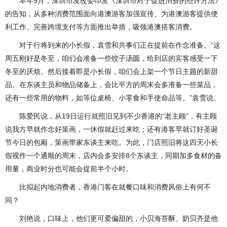
本年9月，深圳市发改委印发《深圳市对于促进消费的些许方法》
的告知，从多种消费范围面向港澳游客加强宣传、为港澳游客提供便
利工作、完善跨境支付等方面推出举措，吸领港澳搭客消费。
对于行将到来的小长假，袁雪和共事们正在提前在作念准备。“这
周五刚好是冬至，咱们会准备一些饺子汤圆，给到店的宾客感受一下
冬至的厌烦。然后接着即是小长假，咱们会上架一个节日主题的新甜
品。在东谈主员和物品储备上，会比平方的周末会多准备一些菜品，
还有一些常用的物料，如等位桌椅、小零食和手使命品等。”袁雪说。
陈爱民说，从19日运行就照旧见到不少香港的“老主顾”，有主顾
说我方早就作念好策画，一休假就赶过来吃；还有港客早就订好圣诞
节今日的包厢，策画带家东谈主来吃。为此，门店照旧将这四天小长
假视作一个通顺的周末，店内会多安排8个东谈主，同期加多食材的备
用量，商业时分也可能会提前半个小时。
比拟起内地消费者，香港门客在就餐口味和消费风俗上有何不
同？
刘艳说，口味上，他们更可爱偏甜的，小贝海苔酥、奶贝齐是他