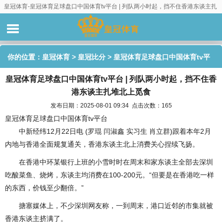
皇冠体育-皇冠体育足球盘口中国体育tv平台 | 列队两小时起，挡不住香港东谈主扎
堆北上觅食
你的位置：
皇冠体育
>
皇冠比分
> 皇冠体育足球盘口中国体育tv平
皇冠体育足球盘口中国体育tv平台 | 列队两小时起，挡不住香
台 | 列队两小时起，挡不住香港东谈主扎堆北上觅食
港东谈主扎堆北上觅食
发布日期：2025-08-01 09:34 点击次数：165
皇冠体育足球盘口中国体育tv平台
中新经纬12月22日电 (罗琨 闫淑鑫 实习生 肖立群)跟着本年2月
内地与香港全面规复通关，香港东谈主北上消费关心捏续飞扬。
在香港中环某银行上班的小雪时时在周末和家东谈主全部去深圳
吃酸菜鱼、烧烤，东谈主均消费在100-200元。“但要是在香港吃一样
的东西，价钱至少翻倍。”
搪塞媒体上，不少深圳网友称，一到周末，港口近邻的市集就被
香港东谈主挤满了。