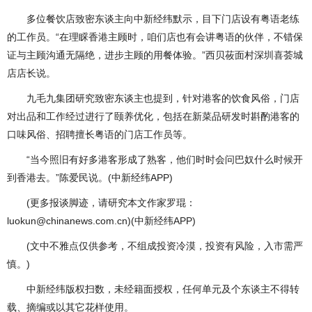
多位餐饮店致密东谈主向中新经纬默示，目下门店设有粤语老练
的工作员。“在理睬香港主顾时，咱们店也有会讲粤语的伙伴，不错保
证与主顾沟通无隔绝，进步主顾的用餐体验。”西贝莜面村深圳喜荟城
店店长说。
九毛九集团研究致密东谈主也提到，针对港客的饮食风俗，门店
对出品和工作经过进行了颐养优化，包括在新菜品研发时斟酌港客的
口味风俗、招聘擅长粤语的门店工作员等。
“当今照旧有好多港客形成了熟客，他们时时会问巴奴什么时候开
到香港去。”陈爱民说。(中新经纬APP)
(更多报谈脚迹，请研究本文作家罗琨：
luokun@chinanews.com.cn)(中新经纬APP)
(文中不雅点仅供参考，不组成投资冷漠，投资有风险，入市需严
慎。)
中新经纬版权扫数，未经籍面授权，任何单元及个东谈主不得转
载、摘编或以其它花样使用。