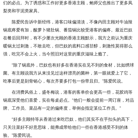
们的必点。为了诱惑和工作好更多香港主顾，鲍师父也推出了更多凤
梨类和芋泥类家具。
陈爱民告诉中新经纬，港客口味偏清淡，不像内田主顾对牛油辣
锅底疼爱有加，酸萝卜猪肚锅、番茄锅比较受港客的偏疼。最近巴奴
在餐后回拜时，有不少屡次光顾的香港主顾默示，我方之前认为重庆
暖锅太过刺激，不敢去吃，但巴奴的底料口感甘醇，刺激性莫得那么
强，吃完不会上火，当今照旧对这里的重庆滋味上瘾了。
“除了锅底外，巴奴也有好多在香港实在见不到的食材，比如绣球
菌。有主顾说我方从来没见过这样漂亮的菌种，第一眼就爱上了它，
吃事后更是刻骨铭心，每次齐要多打包一份带且归。”陈爱民说。
在消费风俗上，盛冬梅说，港客的客单价会更高一些，花胶鸡等
锅底深受他们喜爱，实在每桌必点。“他们一般会提前一周订座，对品
牌、工作员、菜品有一定的偏疼度，举例会指定某位工作员。”
“好多主顾特等从香港过来吃巴奴，他们其实不在乎扣头的高下，
只关注菜好不好意思味，能弗成带给他们一些在香港感受不到的体
验。”陈爱民说。