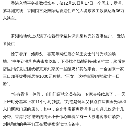
香港入境事务处数据炫夸，仅12月16日和17日一个周末，罗湖、
落马洲支线、香园围三处照顾站香港住户的入境东谈主数就达近36万
东谈主。
罗湖站地铁上挤满了推着行李箱从深圳采购完的香港住户。 受访
者提供
除了餐厅，鲍师父、喜茶等网红店亦然王女士时时光顾的场
地。“中午到深圳先去市集吃饭，下昼找个场地剃头或者推拿，然后在
店里用好意思团或者京东到家买一些酸奶和其他零食。一全国来一家
三口加开拔费耗尽在1000元独揽。”王女士这样描写她的深圳“一日
游”。
“惟有香港一休假，咱们门店就全员在岗，专家齐接续息了，一天
上班时分基本上在11个小时独揽。”刘艳是鲍师父糕点在深圳金光华和
东门两家门店的店长，其中，金光华店距离罗湖港口步碾儿仅需十几
分钟。香港行将迎来的四天小长假心味着又有一大波港客来店消费，
刘艳和她的共事们正在紧锣密饱读地准备中。