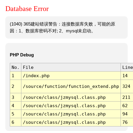
Database Error
(1040) 365建站错误警告：连接数据库失败，可能的原
因：1、数据库密码不对; 2、mysql未启动。
PHP Debug
No.
File
Line
1
/index.php
14
2
/source/function/function_extend.php
324
3
/source/class/jzmysql.class.php
211
4
/source/class/jzmysql.class.php
62
5
/source/class/jzmysql.class.php
94
6
/source/class/jzmysql.class.php
76