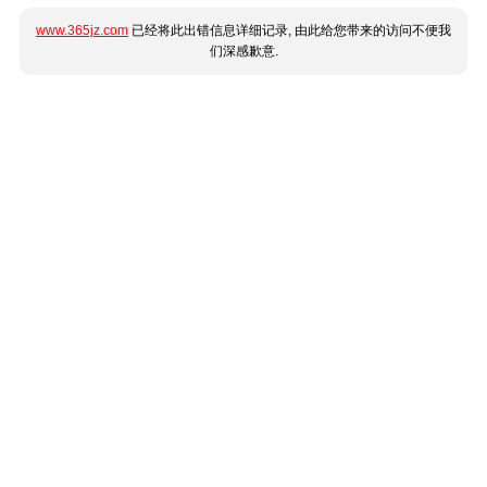
www.365jz.com
已经将此出错信息详细记录, 由此给您带来的访问不便我
们深感歉意.