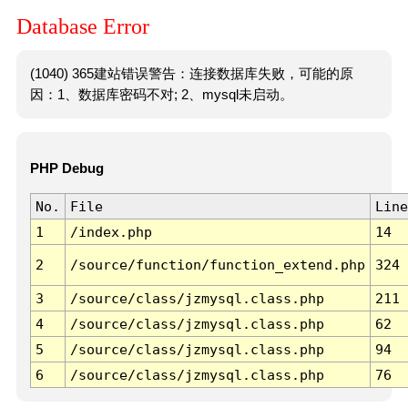
Database Error
(1040) 365建站错误警告：连接数据库失败，可能的原
因：1、数据库密码不对; 2、mysql未启动。
PHP Debug
No.
File
Line
1
/index.php
14
2
/source/function/function_extend.php
324
3
/source/class/jzmysql.class.php
211
4
/source/class/jzmysql.class.php
62
5
/source/class/jzmysql.class.php
94
6
/source/class/jzmysql.class.php
76