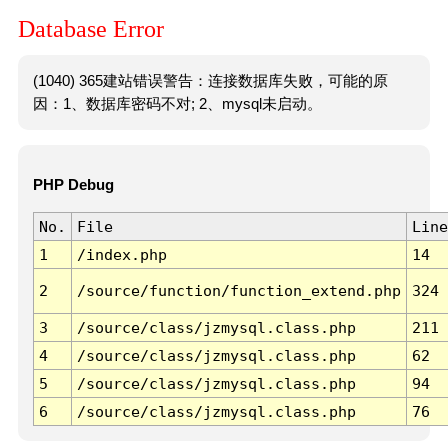
Database Error
(1040) 365建站错误警告：连接数据库失败，可能的原
因：1、数据库密码不对; 2、mysql未启动。
PHP Debug
No.
File
Line
1
/index.php
14
2
/source/function/function_extend.php
324
3
/source/class/jzmysql.class.php
211
4
/source/class/jzmysql.class.php
62
5
/source/class/jzmysql.class.php
94
6
/source/class/jzmysql.class.php
76