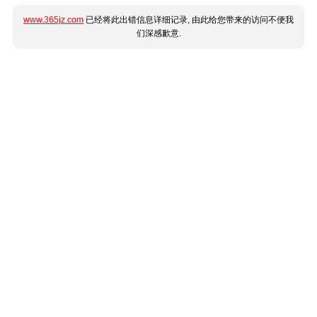
www.365jz.com
已经将此出错信息详细记录, 由此给您带来的访问不便我
们深感歉意.