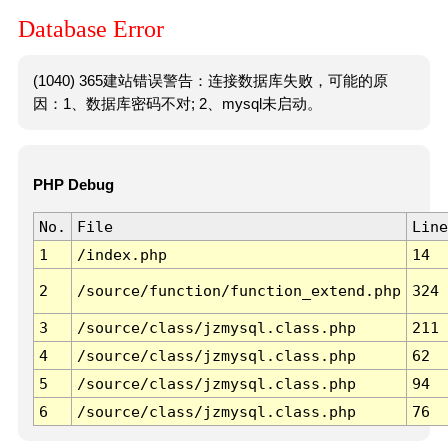
Database Error
(1040) 365建站错误警告：连接数据库失败，可能的原
因：1、数据库密码不对; 2、mysql未启动。
PHP Debug
No.
File
Line
1
/index.php
14
2
/source/function/function_extend.php
324
3
/source/class/jzmysql.class.php
211
4
/source/class/jzmysql.class.php
62
5
/source/class/jzmysql.class.php
94
6
/source/class/jzmysql.class.php
76