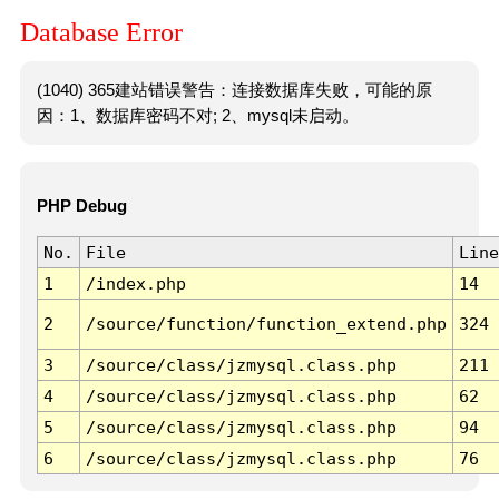
Database Error
(1040) 365建站错误警告：连接数据库失败，可能的原
因：1、数据库密码不对; 2、mysql未启动。
PHP Debug
No.
File
Line
1
/index.php
14
2
/source/function/function_extend.php
324
3
/source/class/jzmysql.class.php
211
4
/source/class/jzmysql.class.php
62
5
/source/class/jzmysql.class.php
94
6
/source/class/jzmysql.class.php
76