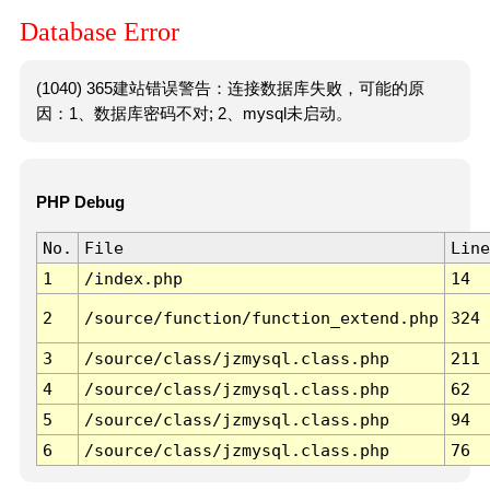
Database Error
(1040) 365建站错误警告：连接数据库失败，可能的原
因：1、数据库密码不对; 2、mysql未启动。
PHP Debug
No.
File
Line
1
/index.php
14
2
/source/function/function_extend.php
324
3
/source/class/jzmysql.class.php
211
4
/source/class/jzmysql.class.php
62
5
/source/class/jzmysql.class.php
94
6
/source/class/jzmysql.class.php
76