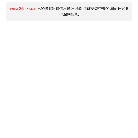
www.365jz.com
已经将此出错信息详细记录, 由此给您带来的访问不便我
们深感歉意.