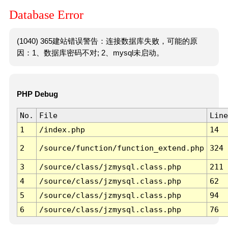
Database Error
(1040) 365建站错误警告：连接数据库失败，可能的原
因：1、数据库密码不对; 2、mysql未启动。
PHP Debug
No.
File
Line
1
/index.php
14
2
/source/function/function_extend.php
324
3
/source/class/jzmysql.class.php
211
4
/source/class/jzmysql.class.php
62
5
/source/class/jzmysql.class.php
94
6
/source/class/jzmysql.class.php
76