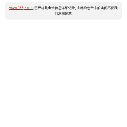
www.365jz.com
已经将此出错信息详细记录, 由此给您带来的访问不便我
们深感歉意.