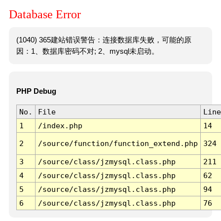
Database Error
(1040) 365建站错误警告：连接数据库失败，可能的原
因：1、数据库密码不对; 2、mysql未启动。
PHP Debug
No.
File
Line
1
/index.php
14
2
/source/function/function_extend.php
324
3
/source/class/jzmysql.class.php
211
4
/source/class/jzmysql.class.php
62
5
/source/class/jzmysql.class.php
94
6
/source/class/jzmysql.class.php
76