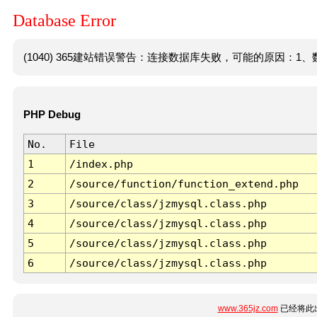
Database Error
(1040) 365建站错误警告：连接数据库失败，可能的原因：1、数
PHP Debug
No.
File
1
/index.php
2
/source/function/function_extend.php
3
/source/class/jzmysql.class.php
4
/source/class/jzmysql.class.php
5
/source/class/jzmysql.class.php
6
/source/class/jzmysql.class.php
www.365jz.com
已经将此