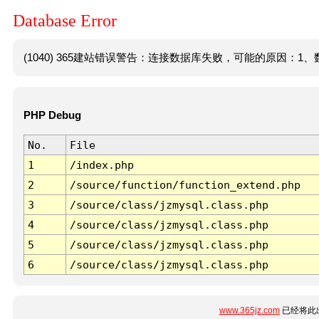
Database Error
(1040) 365建站错误警告：连接数据库失败，可能的原因：1、数
PHP Debug
No.
File
1
/index.php
2
/source/function/function_extend.php
3
/source/class/jzmysql.class.php
4
/source/class/jzmysql.class.php
5
/source/class/jzmysql.class.php
6
/source/class/jzmysql.class.php
www.365jz.com
已经将此